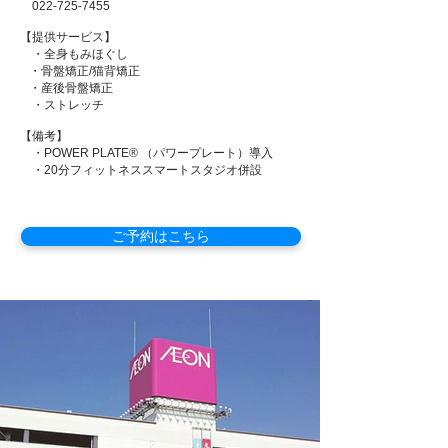
022-725-7455
​【提供サービス】
・全身もみほぐし
・骨盤矯正/​猫背矯正
・産後骨盤矯正
・ストレッチ
【備考】
・
POWER PLATE® （パワープレート）
導入
・20分フィットネススマートスタジオ併設
ご予約はこちら